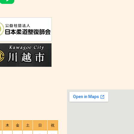
木
金
土
日
祝