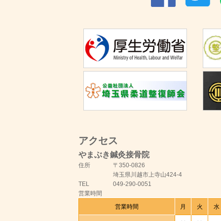
アクセス
やまぶき鍼灸接骨院
住所
〒350-0826
埼玉県川越市上寺山424-4
TEL
049-290-0051
営業時間
営業時間
月
火
水