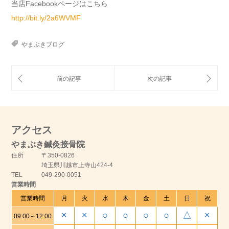
当店Facebookページはこちら
http://bit.ly/2a6WVMF
やまぶきブログ
アクセス
やまぶき鍼灸接骨院
住所
〒350-0826
埼玉県川越市上寺山424-4
TEL
049-290-0051
営業時間
営業時間
月
火
水
木
金
土
日
祝
×
×
○
○
○
○
△
×
09:00～12:00