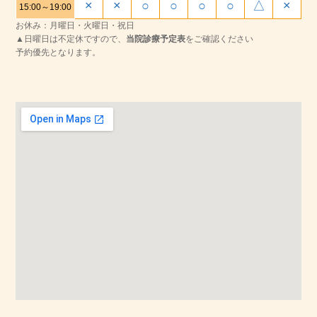
×
×
○
○
○
○
△
×
15:00～19:00
お休み：月曜日・火曜日・祝日
▲日曜日は不定休ですので、
当院診療予定表
をご確認ください
予約優先となります。