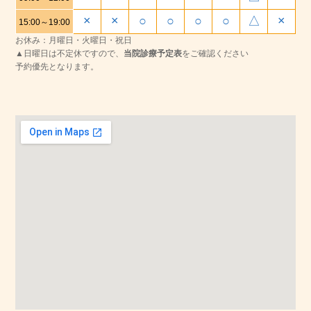
×
×
○
○
○
○
△
×
15:00～19:00
お休み：月曜日・火曜日・祝日
▲日曜日は不定休ですので、
当院診療予定表
をご確認ください
予約優先となります。