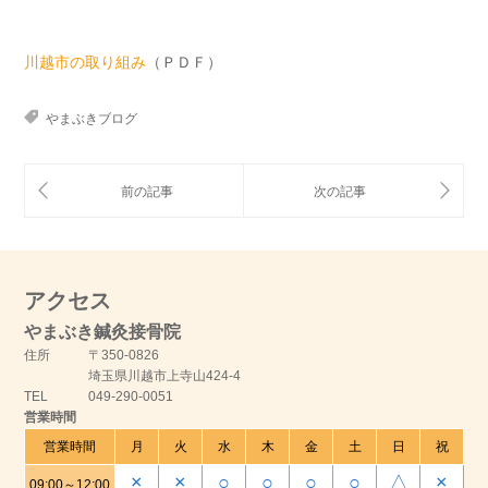
川越市の取り組み
（ＰＤＦ）
やまぶきブログ
アクセス
やまぶき鍼灸接骨院
住所
〒350-0826
埼玉県川越市上寺山424-4
TEL
049-290-0051
営業時間
営業時間
月
火
水
木
金
土
日
祝
×
×
○
○
○
○
△
×
09:00～12:00